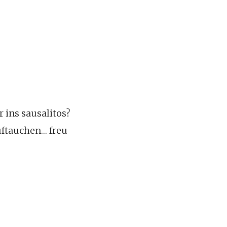
 ins sausalitos?
auftauchen… freu