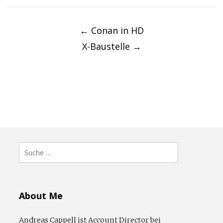
Post
navigation
←
Conan in HD
X-Baustelle
→
Suche
nach:
About Me
Andreas Cappell ist Account Director bei