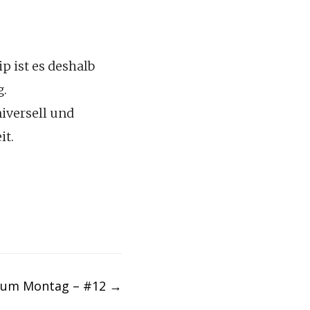
p ist es deshalb
g.
iversell und
it.
zum Montag – #12
→