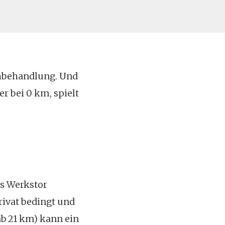
chbehandlung. Und
r bei 0 km, spielt
as Werkstor
rivat bedingt und
ab 21 km) kann ein