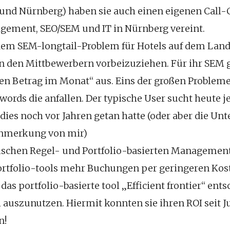
nd Nürnberg) haben sie auch einen eigenen Call-C
ement, SEO/SEM und IT in Nürnberg vereint.
h dem SEM-longtail-Problem für Hotels auf dem Land
n den Mittbewerbern vorbeizuziehen. Für ihr SEM 
gen Betrag im Monat“ aus. Eins der großen Probleme
ords die anfallen. Der typische User sucht heute je
r dies noch vor Jahren getan hatte (oder aber die 
 Anmerkung von mir)
ischen Regel- und Portfolio-basierten Management
ortfolio-tools mehr Buchungen per geringeren Kos
r das portfolio-basierte tool „Efficient frontier“ en
auszunutzen. Hiermit konnten sie ihren ROI seit J
n!