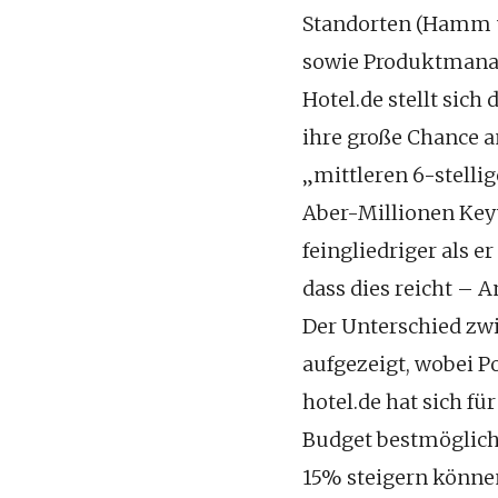
Standorten (Hamm u
sowie Produktmanag
Hotel.de stellt sic
ihre große Chance a
„mittleren 6-stelli
Aber-Millionen Keyw
feingliedriger als e
dass dies reicht –
Der Unterschied zw
aufgezeigt, wobei P
hotel.de hat sich fü
Budget bestmöglich 
15% steigern könne