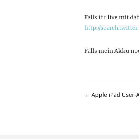
Falls ihr live mit d
http://search.twit
Falls mein Akku noc
Post
←
Apple iPad User-
navigation