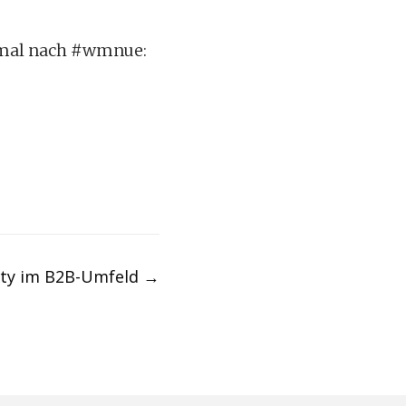
ch mal nach #wmnue:
ity im B2B-Umfeld
→