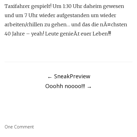
Taxifahrer gespielt! Um 1:30 Uhr daheim gewesen
und um 7 Uhr wieder aufgestanden um wieder
arbeiten/chillen zu gehen… und das die nÃ¤chsten
40 Jahre – yeah! Leute genieÃ.t euer Leben!!!
Post
navigation
←
SneakPreview
Ooohh noooo!!!
→
One Comment