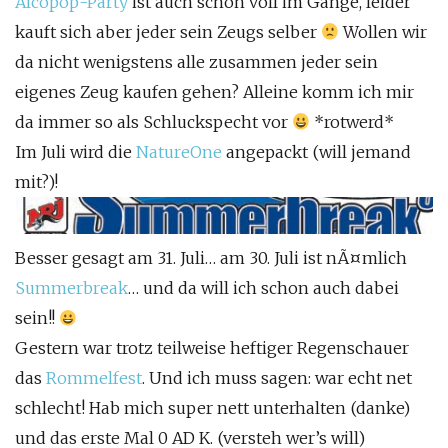
Alcopop-Party
ist auch schon voll im Gange, leider
kauft sich aber jeder sein Zeugs selber
Wollen wir
da nicht wenigstens alle zusammen jeder sein
eigenes Zeug kaufen gehen? Alleine komm ich mir
da immer so als Schluckspecht vor
*rotwerd*
Im Juli wird die
NatureOne
angepackt (will jemand
mit?)!
Besser gesagt am 31. Juli… am 30. Juli ist nÃ¤mlich
Summerbreak
… und da will ich schon auch dabei
sein!!
Gestern war trotz teilweise heftiger Regenschauer
das
Rommelfest
. Und ich muss sagen: war echt net
schlecht! Hab mich super nett unterhalten (danke)
und das erste Mal 0 AD K. (versteh wer’s will)