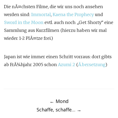
Die nÃ¤chsten Filme, die wir uns noch ansehen
werden sind:
Immortal
,
Kaena the Prophecy
und
Sword in the Moon
evtl. auch noch „Get Shorty“ eine
Sammlung aus Kurzfilmen (hierzu haben wir mal
wieder 1-2 PlÃ¤tze frei.)
Japan ist wie immer einen Schritt vorraus: dort gibts
ab FrÃ¼hjahr 2005 schon
Azumi 2
(
Ã.bersetzung
)
Post
navigation
←
Mond
Schaffe, schaffe…
→