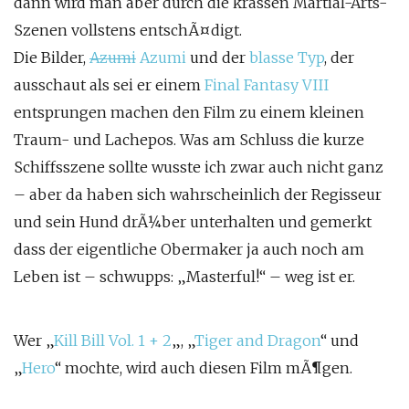
dann wird man aber durch die krassen Martial-Arts-
Szenen vollstens entschÃ¤digt.
Die Bilder,
Azumi
Azumi
und der
blasse Typ
, der
ausschaut als sei er einem
Final Fantasy VIII
entsprungen machen den Film zu einem kleinen
Traum- und Lachepos. Was am Schluss die kurze
Schiffsszene sollte wusste ich zwar auch nicht ganz
– aber da haben sich wahrscheinlich der Regisseur
und sein Hund drÃ¼ber unterhalten und gemerkt
dass der eigentliche Obermaker ja auch noch am
Leben ist – schwupps: „Masterful!“ – weg ist er.
Wer „
Kill Bill Vol. 1 + 2
„, „
Tiger and Dragon
“ und
„
Hero
“ mochte, wird auch diesen Film mÃ¶gen.