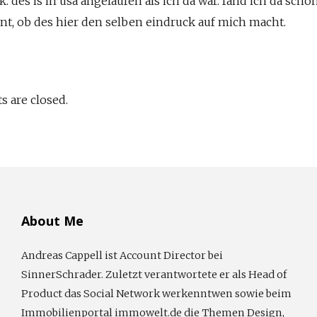
k. des is in usa angelaufen als ich da war. fand ich da schon
nt, ob des hier den selben eindruck auf mich macht.
 are closed.
About Me
Andreas Cappell ist Account Director bei
SinnerSchrader. Zuletzt verantwortete er als Head of
Product das Social Network werkenntwen sowie beim
Immobilienportal immowelt.de die Themen Design,