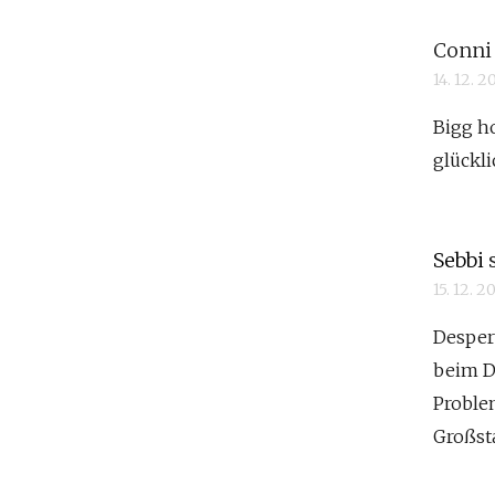
Conni
14. 12. 
Bigg ho
glückl
Sebbi
15. 12. 
Despera
beim D
Proble
Großst