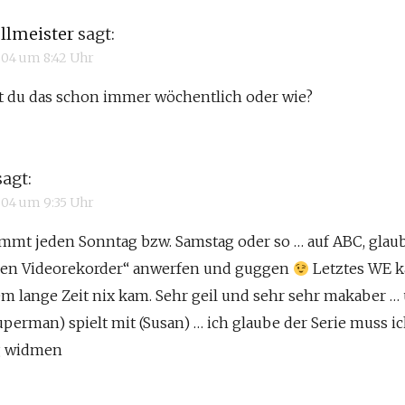
llmeister
sagt:
2004 um 8:42 Uhr
t du das schon immer wöchentlich oder wie?
sagt:
2004 um 9:35 Uhr
ommt jeden Sonntag bzw. Samstag oder so … auf ABC, glaub
len Videorekorder“ anwerfen und guggen
Letztes WE k
m lange Zeit nix kam. Sehr geil und sehr sehr makaber … 
perman) spielt mit (Susan) … ich glaube der Serie muss i
g widmen