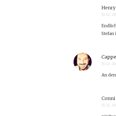
Henry
15. 12. 
Endlich
Stefan 
Cappe
15. 12. 
An den
Conni
15. 12. 