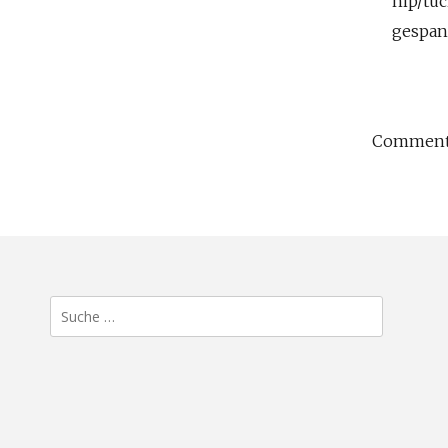
nip/tuc
gespan
Comments
Suche
nach: