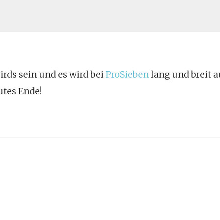
irds sein und es wird bei
ProSieben
lang und breit a
utes Ende!