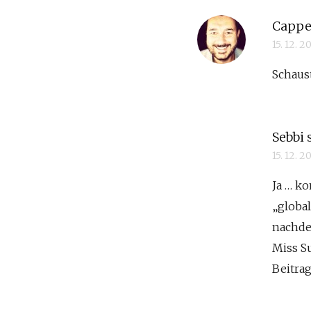
Cappe
15. 12. 
Schaus
Sebbi
15. 12. 
Ja … k
„globa
nachde
Miss Su
Beitra