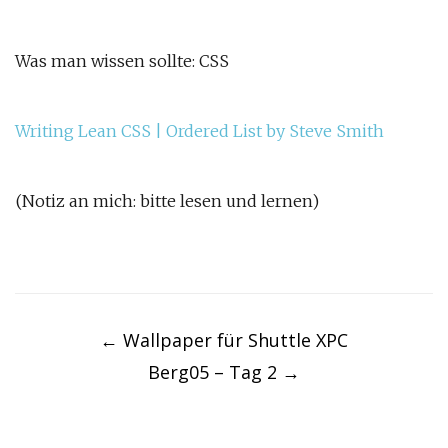
Was man wissen sollte: CSS
Writing Lean CSS | Ordered List by Steve Smith
(Notiz an mich: bitte lesen und lernen)
Post
navigation
←
Wallpaper für Shuttle XPC
Berg05 – Tag 2
→