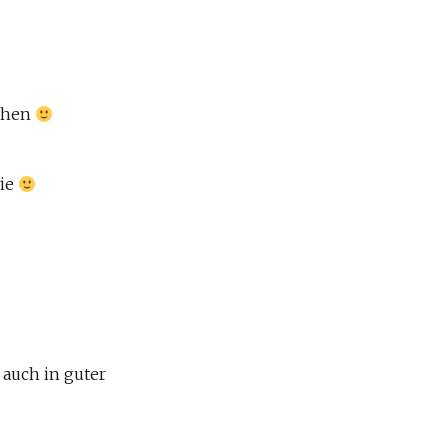
iehen
wie
 auch in guter