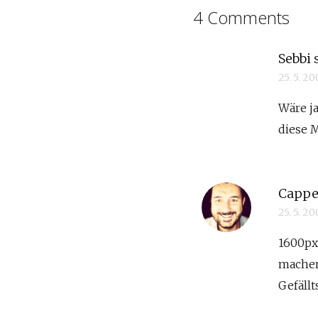
4 Comments
Sebbi
25. 5. 2
Wäre j
diese M
Cappe
25. 5. 2
1600px 
machen
Gefäll