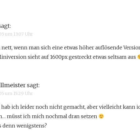
sagt:
005 um 13:07 Uhr
a nett, wenn man sich eine etwas höher auflösende Versi
iniversion sieht auf 1600px gestreckt etwas seltsam aus
llmeister
sagt:
005 um 15:29 Uhr
hab ich leider noch nicht gemacht, aber vielleicht kann i
… müsst ich mich nochmal dran setzen
ts denn wenigstens?