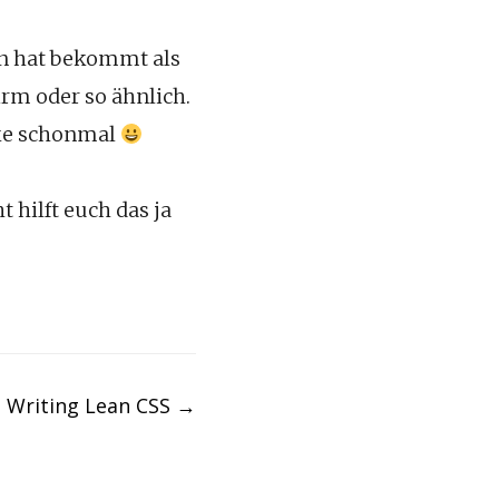
en hat bekommt als
irm oder so ähnlich.
nke schonmal
 hilft euch das ja
Writing Lean CSS
→