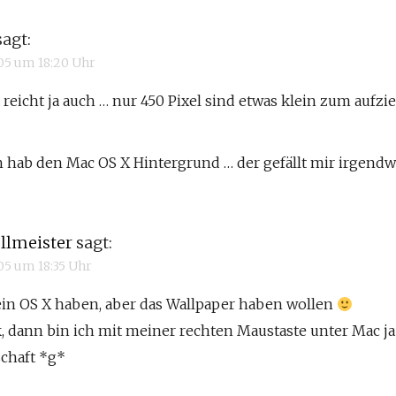
sagt:
005 um 18:20 Uhr
reicht ja auch … nur 450 Pixel sind etwas klein zum aufz
ch hab den Mac OS X Hintergrund … der gefällt mir irgend
llmeister
sagt:
005 um 18:35 Uhr
ein OS X haben, aber das Wallpaper haben wollen
, dann bin ich mit meiner rechten Maustaste unter Mac ja
schaft *g*