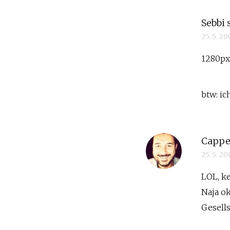
Sebbi
25. 5. 2
1280px 
btw: i
Cappe
25. 5. 2
LOL, k
Naja ok
Gesell