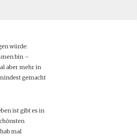
agen würde:
ommen bin –
mal aber mehr in
zumindest gemacht
en ist gibt es in
schönsten
 hab mal