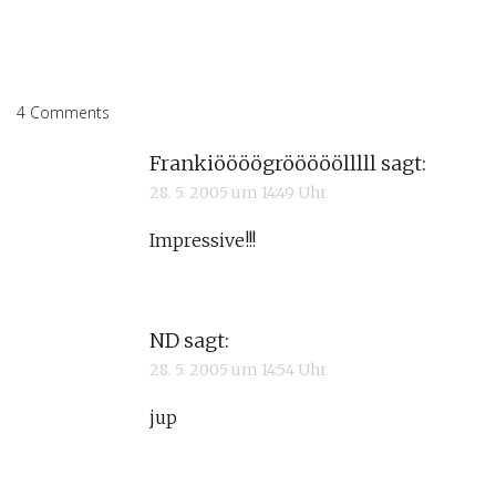
4 Comments
Frankiöööögrööööölllll
sagt:
28. 5. 2005 um 14:49 Uhr
Impressive!!!
ND
sagt:
28. 5. 2005 um 14:54 Uhr
jup