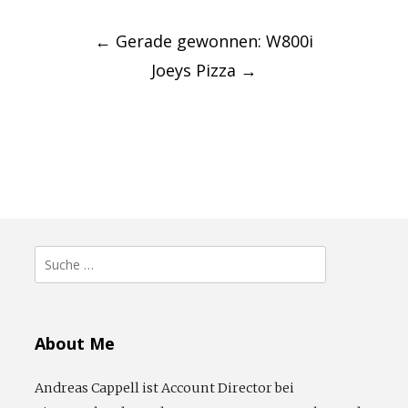
Post
navigation
←
Gerade gewonnen: W800i
Joeys Pizza
→
Suche
nach:
About Me
Andreas Cappell ist Account Director bei