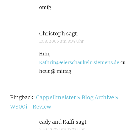
omfg
Christoph
sagt:
10. 8. 2005 um 8:34 Uhr
Hrhr,
Kathrin@eierschaukeln.siemens.de
cu
heut @ mittag
Pingback:
Cappellmeister » Blog Archive »
W800i - Review
cady and Raffi
sagt:
3. 10. 2007 um 15:03 Uhr