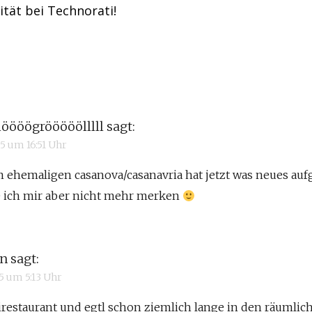
ität bei Technorati!
öööögrööööölllll
sagt:
05 um 16:51 Uhr
 ehemaligen casanova/casanavria hat jetzt was neues aufg
 ich mir aber nicht mehr merken
in
sagt:
05 um 5:13 Uhr
airestaurant und egtl schon ziemlich lange in den räumli