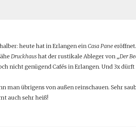
halber: heute hat in
Erlangen
ein
Casa Pane
eröffnet
nähe
Druckhaus
hat der rustikale Ableger von „
Der Be
 noch nicht genügend Cafés in Erlangen. Und 3x dürft 
nn man übrigens von außen reinschauen. Sehr saube
t auch sehr heiß!