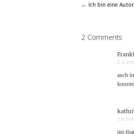
←
Ich bin eine Autor
navigation
2 Comments
Franki
2. 9. 20
auch im
konnte
kathr
3. 9. 20
isn th