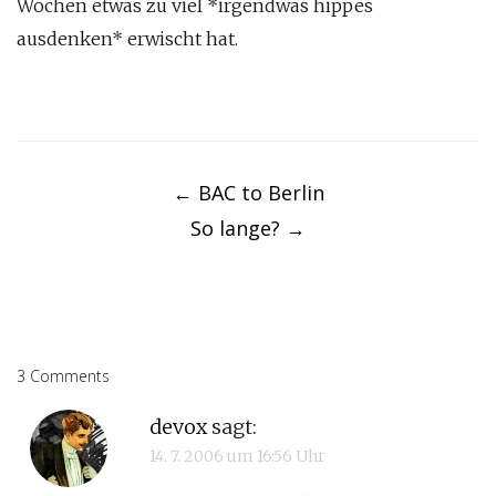
Wochen etwas zu viel *irgendwas hippes
ausdenken* erwischt hat.
Post
navigation
←
BAC to Berlin
So lange?
→
3 Comments
devox
sagt:
14. 7. 2006 um 16:56 Uhr