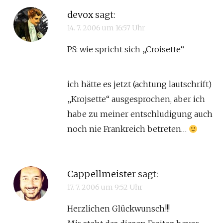
devox
sagt:
14. 7. 2006 um 16:57 Uhr
PS: wie spricht sich „Croisette“
ich hätte es jetzt (achtung lautschrift)
„Krojsette“ ausgesprochen, aber ich
habe zu meiner entschludigung auch
noch nie Frankreich betreten…
Cappellmeister
sagt:
17. 7. 2006 um 9:52 Uhr
Herzlichen Glückwunsch!!!