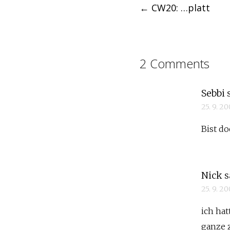
←
CW20: …platt
navigation
2 Comments
Sebbi
25. 9. 2
Bist do
Nick
s
25. 9. 2
ich hat
ganze z