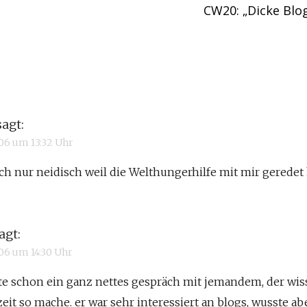
CW20: „Dicke Blo
sagt:
006 um 13:32 Uhr
ch nur neidisch weil die Welthungerhilfe mit mir geredet
agt:
006 um 14:30 Uhr
te schon ein ganz nettes gespräch mit jemandem, der wiss
eit so mache. er war sehr interessiert an blogs, wusste ab