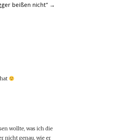
gger beißen nicht“
→
 hat
en wollte, was ich die
er nicht genau, wie er