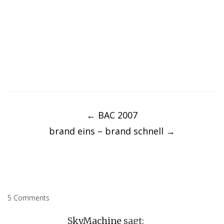
Post
navigation
←
BAC 2007
brand eins – brand schnell
→
5 Comments
SkyMachine
sagt: