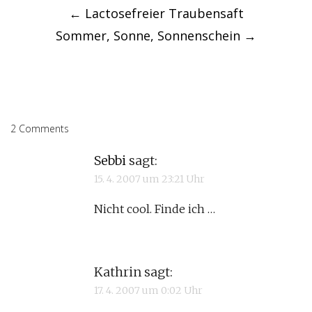
navigation
←
Lactosefreier Traubensaft
Sommer, Sonne, Sonnenschein
→
2 Comments
Sebbi
sagt:
15. 4. 2007 um 23:21 Uhr
Nicht cool. Finde ich …
Kathrin
sagt:
17. 4. 2007 um 0:02 Uhr