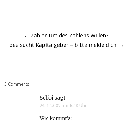
Post
navigation
←
Zahlen um des Zahlens Willen?
Idee sucht Kapitalgeber – bitte melde dich!
→
3 Comments
Sebbi
sagt:
24. 4. 2007 um 16:18 Uhr
Wie kommt’s?