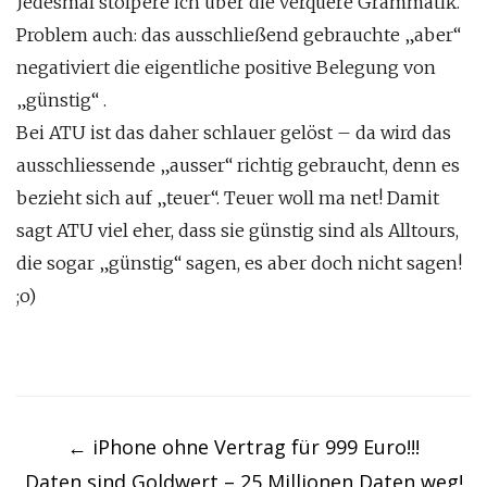
Jedesmal stolpere ich über die verquere Grammatik.
Problem auch: das ausschließend gebrauchte „aber“
negativiert die eigentliche positive Belegung von
„günstig“ .
Bei ATU ist das daher schlauer gelöst – da wird das
ausschliessende „ausser“ richtig gebraucht, denn es
bezieht sich auf „teuer“. Teuer woll ma net! Damit
sagt ATU viel eher, dass sie günstig sind als Alltours,
die sogar „günstig“ sagen, es aber doch nicht sagen!
;o)
Post
navigation
←
iPhone ohne Vertrag für 999 Euro!!!
Daten sind Goldwert – 25 Millionen Daten weg!