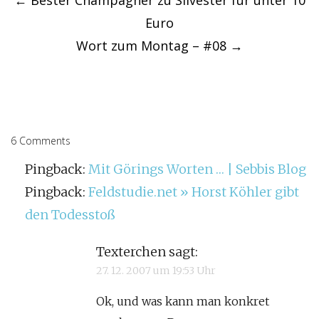
navigation
←
Bester Champagner zu Silvester für unter 10
Euro
Wort zum Montag – #08
→
6 Comments
Pingback:
Mit Görings Worten … | Sebbis Blog
Pingback:
Feldstudie.net » Horst Köhler gibt
den Todesstoß
Texterchen
sagt:
27. 12. 2007 um 19:53 Uhr
Ok, und was kann man konkret