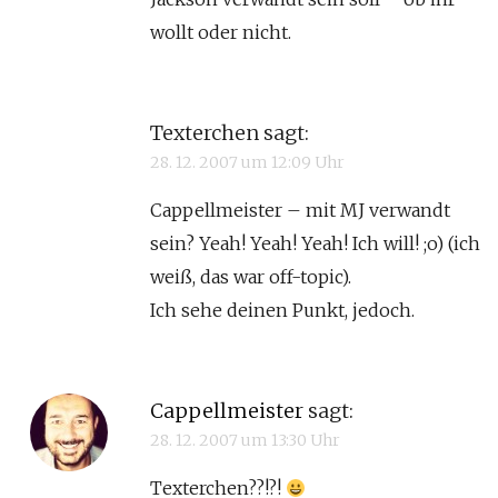
wollt oder nicht.
Texterchen
sagt:
28. 12. 2007 um 12:09 Uhr
Cappellmeister – mit MJ verwandt
sein? Yeah! Yeah! Yeah! Ich will! ;o) (ich
weiß, das war off-topic).
Ich sehe deinen Punkt, jedoch.
Cappellmeister
sagt:
28. 12. 2007 um 13:30 Uhr
Texterchen??!?!