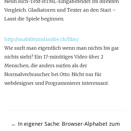
Neun Rich-Text-HTML-Eingabefelder im direkten
Vergleich. Gladiatoren und Texter an den Start –
Lasst die Spiele beginnen.
http://usability.iml.unibe.ch/film/
Wie surft man eigentlich wenn man nichts bis gar
nichts sieht? Ein 17-minütiges Video über 2
Menschen, die anders surfen als der
Normalverbraucher bei Otto. Nicht nur für
webdesigner und Programmierer interessant.
Post
navigation
←
In eigener Sache: Browser-Alphabet zum