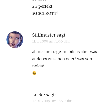
2G perfekt
3G SCHROTT!
Stiffmaster
sagt:
11. 5. 2009 um 10:55 Uhr
äh mal ne frage, im bild is aber was
anderes zu sehen oder? was von
nokia?
Locke
sagt:
26. 6. 2009 um 16:53 Uhr