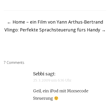
Post
navigation
←
Home – ein Film von Yann Arthus-Bertrand
Vlingo: Perfekte Sprachsteuerung fürs Handy
→
7 Comments
Sebbi
sagt:
25. 3. 2009 um 6:36 Uhr
Geil, ein iPod mit Morsecode
Steuerung