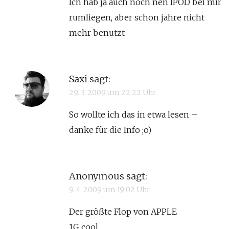
Ich hab ja auch noch nen IPOD bei mir
rumliegen, aber schon jahre nicht
mehr benutzt
Saxi
sagt:
29. 3. 2009 um 22:22 Uhr
So wollte ich das in etwa lesen –
danke für die Info ;o)
Anonymous
sagt:
9. 4. 2009 um 19:02 Uhr
Der größte Flop von APPLE
1G cool