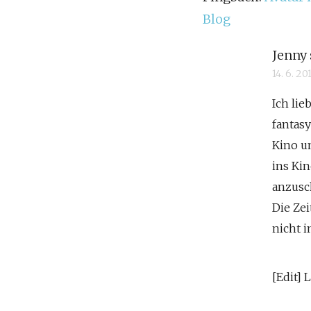
Blog
Jenny
14. 6. 2
Ich lie
fantas
Kino u
ins Kin
anzusc
Die Zei
nicht 
[Edit]