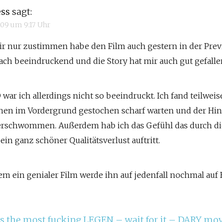
ess
sagt:
2009 um 9:17 Uhr
ir nur zustimmen habe den Film auch gestern in der Prev
fach beeindruckend und die Story hat mir auch gut gefalle
war ich allerdings nicht so beeindruckt. Ich fand teilweis
en im Vordergrund gestochen scharf warten und der Hi
erschwommen. Außerdem hab ich das Gefühl das durch dies
 ein ganz schöner Qualitätsverlust auftritt.
em ein genialer Film werde ihn auf jedenfall nochmal auf
is the most fucking LEGEN – wait for it – DARY movie