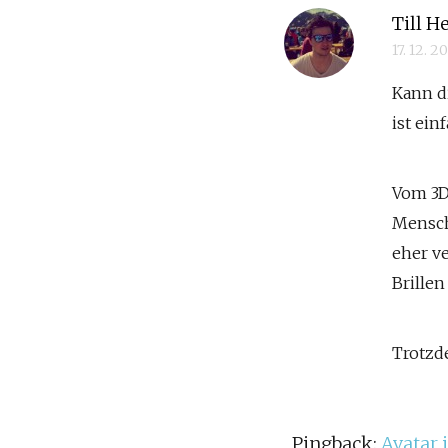
Till H
17. 12. 
Kann d
ist ein
Vom 3D 
Mensch
eher v
Brillen
Trotzd
Pingback:
Avatar 