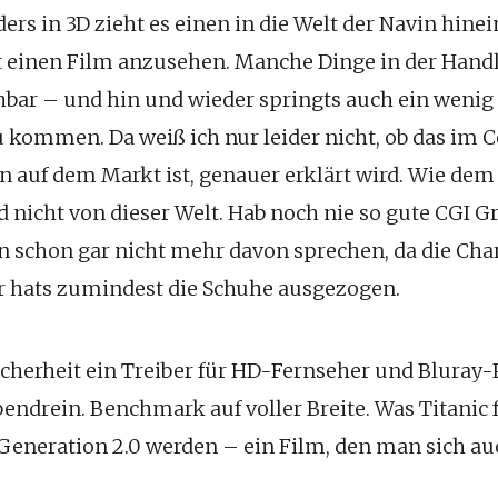
rs in 3D zieht es einen in die Welt der Navin hinein
t einen Film anzusehen. Manche Dinge in der Hand
hbar – und hin und wieder springts auch ein wenig
 kommen. Da weiß ich nur leider nicht, ob das im 
n auf dem Markt ist, genauer erklärt wird. Wie dem 
d nicht von dieser Welt. Hab noch nie so gute CGI G
 schon gar nicht mehr davon sprechen, da die Char
r hats zumindest die Schuhe ausgezogen.
icherheit ein Treiber für HD-Fernseher und Bluray
endrein. Benchmark auf voller Breite. Was Titanic f
 Generation 2.0 werden – ein Film, den man sich au