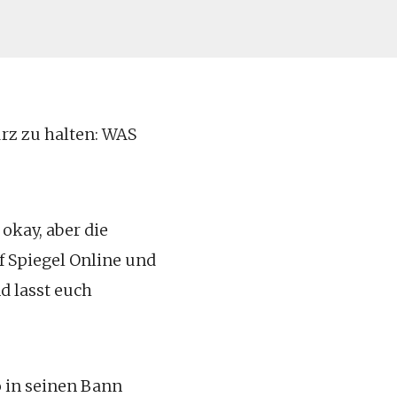
rz zu halten: WAS
okay, aber die
f Spiegel Online und
d lasst euch
o in seinen Bann