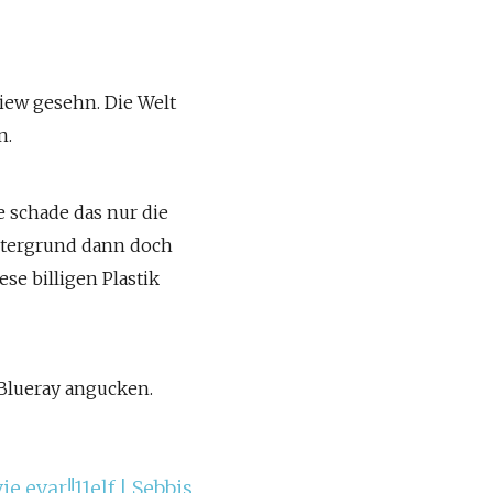
iew gesehn. Die Welt
n.
e schade das nur die
ntergrund dann doch
e billigen Plastik
 Blueray angucken.
 evar!!11elf | Sebbis