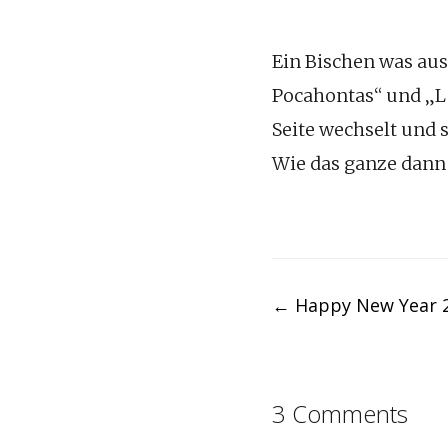
Ein Bischen was aus
Pocahontas“ und „La
Seite wechselt und s
Wie das ganze dann
Post
←
Happy New Year 2
navigation
3 Comments