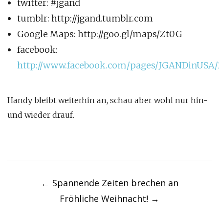
twitter: #jgand
tumblr: http://jgand.tumblr.com
Google Maps: http://goo.gl/maps/Zt0G
facebook:
http://www.facebook.com/pages/JGANDinUSA/
Handy bleibt weiterhin an, schau aber wohl nur hin-
und wieder drauf.
Post
navigation
←
Spannende Zeiten brechen an
Fröhliche Weihnacht!
→