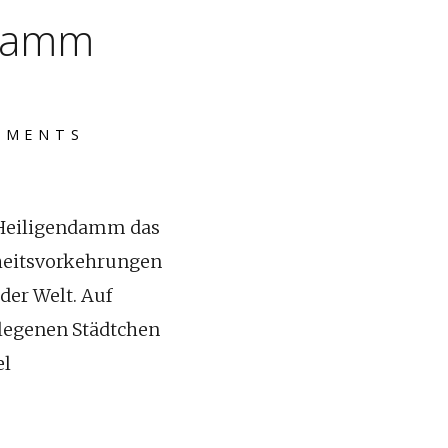
ndamm
MMENTS
n Heiligendamm das
rheitsvorkehrungen
der Welt. Auf
elegenen Städtchen
el