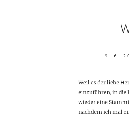
W
9. 6. 2
Weil es der liebe H
einzuführen, in die 
wieder eine Stammti
nachdem ich mal ein