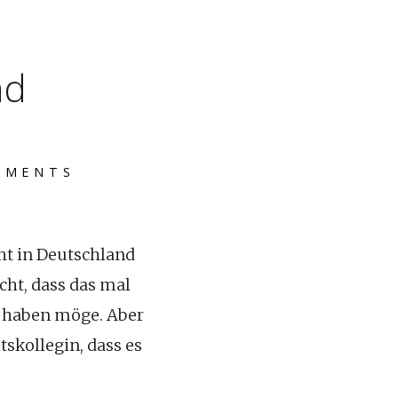
nd
MMENTS
cht in Deutschland
cht, dass das mal
n haben möge. Aber
skollegin, dass es