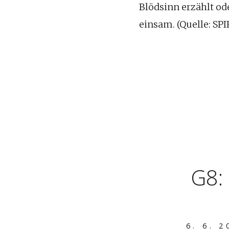
Blödsinn erzählt od
einsam. (Quelle: S
G8: 
6. 6. 2