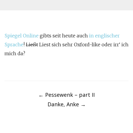
Spiegel Online
gibts seit heute auch
in englischer
Sprache
!
Ließt
Liest sich sehr Oxford-like oder irr‘ ich
mich da?
Post
navigation
←
Pessewenk – part II
Danke, Anke
→