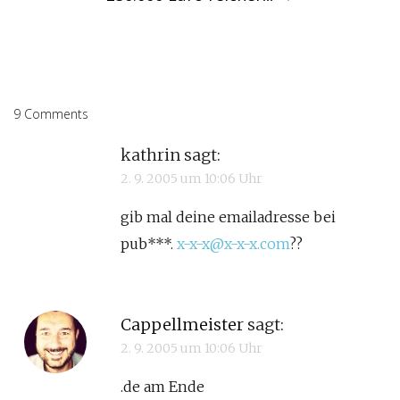
9 Comments
kathrin
sagt:
2. 9. 2005 um 10:06 Uhr
gib mal deine emailadresse bei
pub***.
x-x-x@x-x-x.com
??
Cappellmeister
sagt:
2. 9. 2005 um 10:06 Uhr
.de am Ende