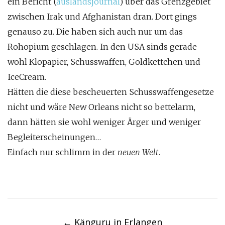
ein Bericht (
auslandsjournal
) über das Grenzgebiet
zwischen Irak und Afghanistan dran. Dort gings
genauso zu. Die haben sich auch nur um das
Rohopium
geschlagen. In den USA sinds gerade
wohl
Klopapier
,
Schusswaffen
, Goldkettchen und
IceCream.
Hätten die diese bescheuerten Schusswaffengesetze
nicht und wäre
New Orleans
nicht so bettelarm,
dann hätten sie wohl weniger Ärger und weniger
Begleiterscheinungen…
Einfach nur schlimm in der
neuen Welt
.
Post
navigation
←
Känguru in Erlangen