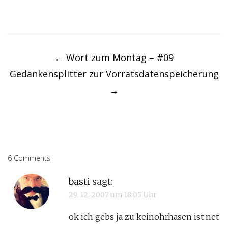
Post
navigation
←
Wort zum Montag – #09
Gedankensplitter zur Vorratsdatenspeicherung
→
6 Comments
basti
sagt:
29. 12. 2007 um 18:05 Uhr
ok ich gebs ja zu keinohrhasen ist net