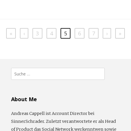
«
‹
3
4
5
6
7
›
»
Suche
nach:
About Me
Andreas Cappell ist Account Director bei
SinnerSchrader. Zuletzt verantwortete er als Head
of Product das Social Network werkenntwen sowie